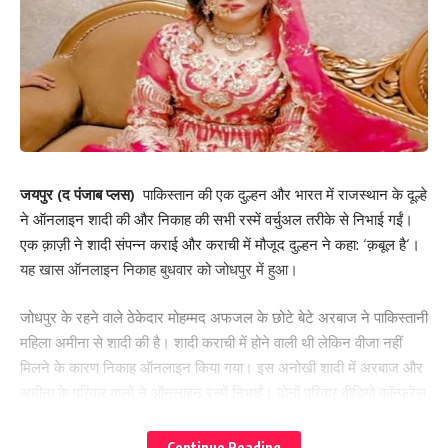
जयपुर (द पंजाब प्लस)
पाकिस्तान की एक दुल्हन और भारत में राजस्थान के दूल्हे
ने ऑनलाइन शादी की और निकाह की सभी रस्में वर्चुअल तरीके से निभाई गईं।
एक क़ाज़ी ने शादी संपन्न कराई और कराची में मौजूद दुल्हन ने कहा: ‘क़बूल है‘।
यह खास ऑनलाइन निकाह बुधवार को जोधपुर में हुआ।
जोधपुर के रहने वाले ठेकेदार मोहम्मद अफजल के छोटे बेटे अरबाज ने पाकिस्तानी
महिला अमीना से शादी की है। शादी कराची में होने वाली थी लेकिन वीजा नहीं
मिलने के कारण निकाह ऑनलाइन किया गया। इस अनोखी शादी में अरबाज और
अमीना के परिवार वालों ने ऑनलाइन रस्में निभाईं। दोनों परिवार वीडियो कॉन्फ्रेंस
के जरिए जुड़े। कार्यक्रम स्थल पर लैपटॉप के साथ दो बड़ी एलईडी स्क्रीन भी
लगाई गई थीं। दूल्हे के पिता मोहम्मद अफजल ने कहा कि दुल्हन पाकिस्तान से
Continue Reading