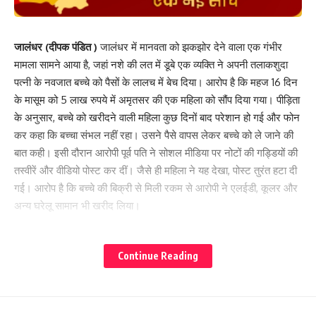
जालंधर (दीपक पंडित )
जालंधर में मानवता को झकझोर देने वाला एक गंभीर
मामला सामने आया है, जहां नशे की लत में डूबे एक व्यक्ति ने अपनी तलाकशुदा
पत्नी के नवजात बच्चे को पैसों के लालच में बेच दिया। आरोप है कि महज 16 दिन
के मासूम को 5 लाख रुपये में अमृतसर की एक महिला को सौंप दिया गया। पीड़िता
के अनुसार, बच्चे को खरीदने वाली महिला कुछ दिनों बाद परेशान हो गई और फोन
कर कहा कि बच्चा संभल नहीं रहा। उसने पैसे वापस लेकर बच्चे को ले जाने की
बात कही। इसी दौरान आरोपी पूर्व पति ने सोशल मीडिया पर नोटों की गड्डियों की
तस्वीरें और वीडियो पोस्ट कर दीं। जैसे ही महिला ने यह देखा, पोस्ट तुरंत हटा दी
गई। आरोप है कि बच्चे की बिक्री से मिली रकम से आरोपी ने एलईडी, कूलर और
अन्य घरेलू सामान भी खरीद लिया।
पीड़िता ने बताया कि जब उसने बच्चे के बारे में पूछा तो उसे गुमराह किया गया और
Continue Reading
कहा गया कि बच्चे की मौत हो चुकी है और उसे दफना दिया है। इतना ही नहीं,
आरोपी ने शिकायत करने पर जान से मारने की धमकी भी दी और हथियार खरीदने
का दावा किया। पीड़िता के मुताबिक, बच्चे की दादी ने भी अभी तक नवजात को
देखा तक नहीं था।