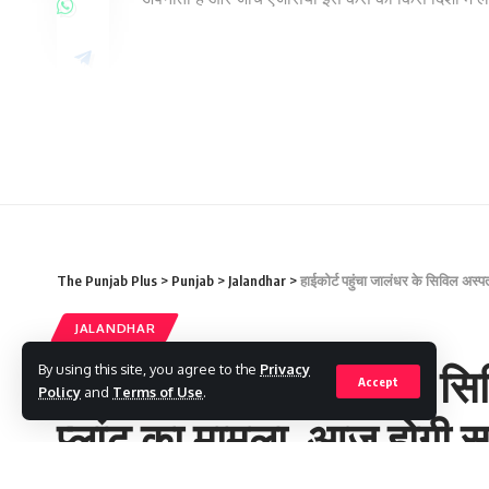
Share This Article
The Punjab Plus
>
Punjab
>
Jalandhar
>
हाईकोर्ट पहुंचा जालंधर के सिविल अस्
JALANDHAR
PREVIOUS ARTICLE
हाईकोर्ट पहुंचा जालंधर के 
By using this site, you agree to the
Privacy
Accept
Policy
and
Terms of Use
.
ट्रैवल एजेंट के घर अंधाधुंध फायरिंग, दहशत में
बड़ी वारदात
प्लांट का मामला, आज होगी स
लोग