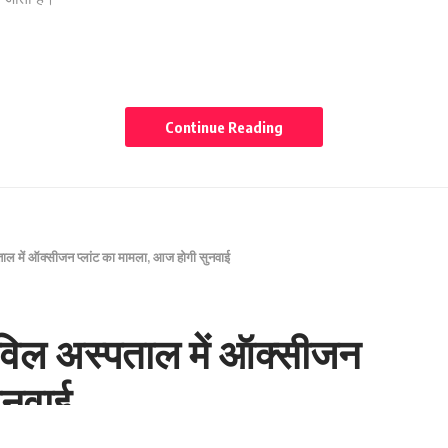
Continue Reading
Facebook
Twitter
पताल में ऑक्सीजन प्लांट का मामला, आज होगी सुनवाई
NEXT ARTICLE
सिविल अस्पताल में ऑक्सीजन
: दिनदहाड़े एक व्यक्ति पर तेजधार हथियारों से हमला, 8 लोगों पर
ुनवाई
केस दर्ज